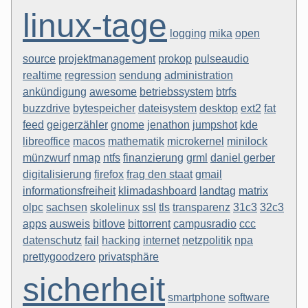
linux-tage
logging
mika
open
source
projektmanagement
prokop
pulseaudio
realtime
regression
sendung
administration
ankündigung
awesome
betriebssystem
btrfs
buzzdrive
bytespeicher
dateisystem
desktop
ext2
fat
feed
geigerzähler
gnome
jenathon
jumpshot
kde
libreoffice
macos
mathematik
microkernel
minilock
münzwurf
nmap
ntfs
finanzierung
grml
daniel gerber
digitalisierung
firefox
frag den staat
gmail
informationsfreiheit
klimadashboard
landtag
matrix
olpc
sachsen
skolelinux
ssl
tls
transparenz
31c3
32c3
apps
ausweis
bitlove
bittorrent
campusradio
ccc
datenschutz
fail
hacking
internet
netzpolitik
npa
prettygoodzero
privatsphäre
sicherheit
smartphone
software