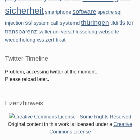
sicherheit
software
smartphone
spectre
sql
thüringen
ssl
tls
tor
systemd
injection
system call
tlfdi
transparenz
uni
webseite
twitter
verschlüsselung
zertifikat
wiederholung
xss
Twitter Timeline
Problem, accessing twitter at the moment.
Please reload later..
Lizenzhinweis
Original content in this work is licensed under a
Creative
Commons License