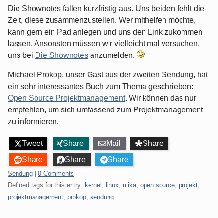
Die Shownotes fallen kurzfristig aus. Uns beiden fehlt die
Zeit, diese zusammenzustellen. Wer mithelfen möchte,
kann gern ein Pad anlegen und uns den Link zukommen
lassen. Ansonsten müssen wir vielleicht mal versuchen,
uns bei
Die Shownotes
anzumelden.
Michael Prokop, unser Gast aus der zweiten Sendung, hat
ein sehr interessantes Buch zum Thema geschrieben:
Open Source Projektmanagement
. Wir können das nur
empfehlen, um sich umfassend zum Projektmanagement
zu informieren.
Tweet
Share
Mail
Share
Share
Share
Share
Categories:
Sendung
|
0 Comments
Defined tags for this entry:
kernel
,
linux
,
mika
,
open source
,
projekt
,
projektmanagement
,
prokop
,
sendung