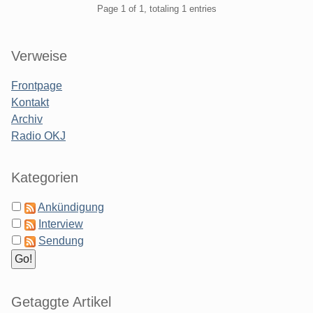
Pagination
Page 1 of 1, totaling 1 entries
Sidebar
Verweise
Frontpage
Kontakt
Archiv
Radio OKJ
Kategorien
Ankündigung
Interview
Sendung
Getaggte Artikel