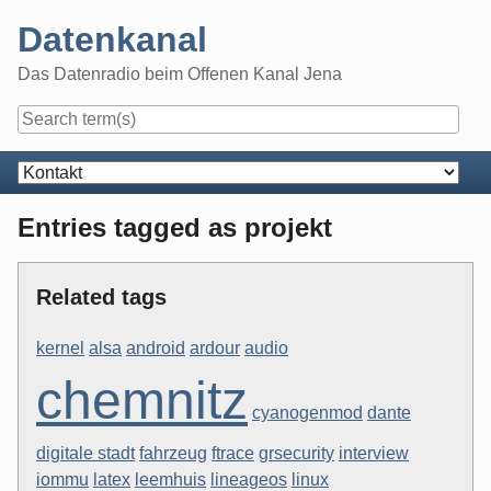
Skip
Datenkanal
to
content
Das Datenradio beim Offenen Kanal Jena
Navigation
Entries tagged as projekt
Related tags
kernel
alsa
android
ardour
audio
chemnitz
cyanogenmod
dante
digitale stadt
fahrzeug
ftrace
grsecurity
interview
iommu
latex
leemhuis
lineageos
linux