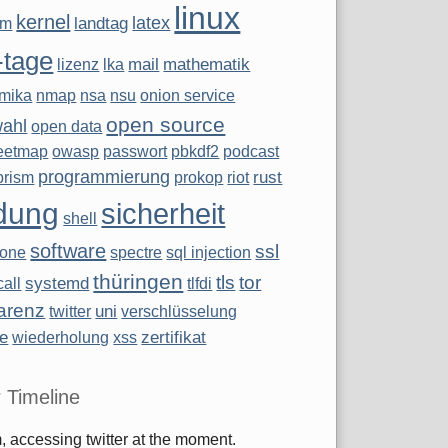
linux
kernel
latex
landtag
ym
-tage
mail
mathematik
lizenz
lka
mika
nmap
nsa
nsu
onion service
open source
wahl
open data
eetmap
owasp
passwort
pbkdf2
podcast
programmierung
rust
prism
prokop
riot
dung
sicherheit
shell
software
ssl
hone
spectre
sql injection
thüringen
tls
tor
systemd
all
tlfdi
arenz
uni
twitter
verschlüsselung
te
zertifikat
wiederholung
xss
r Timeline
 accessing twitter at the moment.