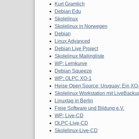
Kurt Gramlich
Debian Edu
Skolelinux
Skolelinux in Norwegen
Debian
Linux Advanced
Debian Live Project
Skolelinux Mailingliste
WP: Lernkurve
Debian Squeeze
WP: OLPC XO-1
Heise Open Source: Uruguay: Ein XO-
Skolelinux Workstation mit LiveBacku
Linuxtag in Berlin
Freie Software und Bildung e.V.
WP: Live-CD
OLPC-Live-CD
Skolelinux-Live-CD