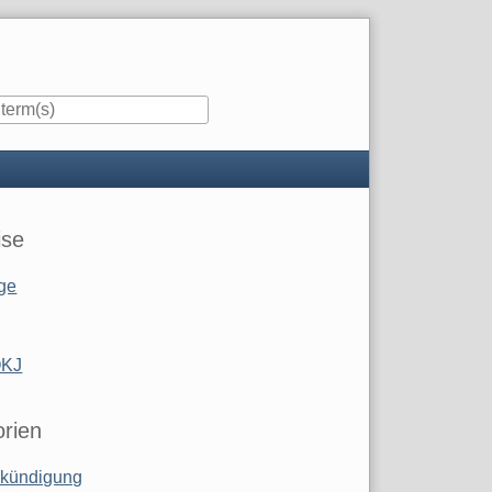
ise
ge
OKJ
rien
kündigung