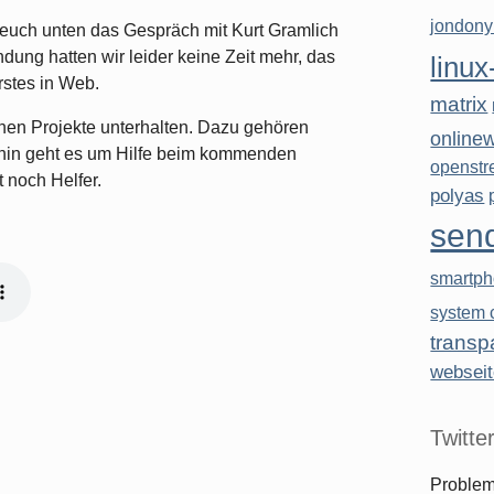
jondon
r euch unten das Gespräch mit Kurt Gramlich
dung hatten wir leider keine Zeit mehr, das
linux
rstes in Web.
matrix
enen Projekte unterhalten. Dazu gehören
online
hin geht es um Hilfe beim kommenden
openstr
t noch Helfer.
polyas
sen
smartp
system c
transp
websei
Twitte
Problem,