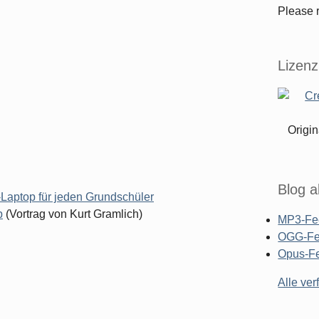
Please r
Lizenz
Origin
Blog a
Laptop für jeden Grundschüler
p
(Vortrag von Kurt Gramlich)
MP3-Fe
OGG-F
Opus-F
Alle ve