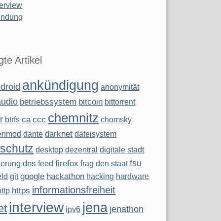
terview
ndung
te Artikel
ankündigung
droid
anonymität
audio
betriebssystem
bitcoin
bittorrent
chemnitz
r
ca
ccc
btrfs
chomsky
darknet
enmod
dante
dateisystem
schutz
desktop
dezentral
digitale stadt
fsu
dns
firefox
sierung
feed
frag den staat
google
hackathon
eld
git
hacking
hardware
informationsfreiheit
https
http
interview
jena
et
jenathon
ipv6