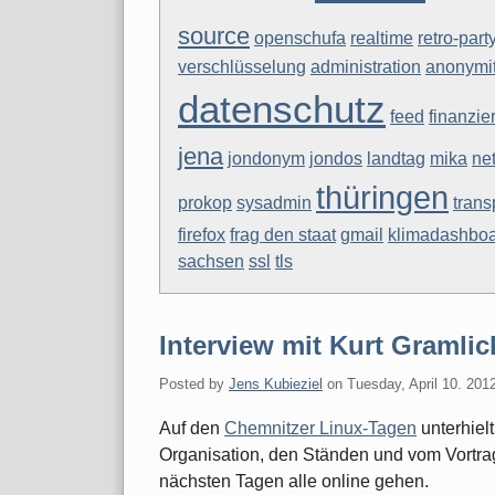
source
openschufa
realtime
retro-part
verschlüsselung
administration
anonymit
datenschutz
feed
finanzie
jena
jondonym
jondos
landtag
mika
net
thüringen
prokop
sysadmin
tran
firefox
frag den staat
gmail
klimadashbo
sachsen
ssl
tls
Interview mit Kurt Gramlic
Posted by
Jens Kubieziel
on
Tuesday, April 10. 201
Auf den
Chemnitzer Linux-Tagen
unterhiel
Organisation, den Ständen und vom Vortra
nächsten Tagen alle online gehen.