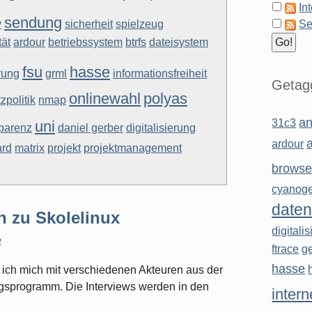
In
sendung
y
sicherheit
spielzeug
Se
ät
ardour
betriebssystem
btrfs
dateisystem
fsu
hasse
rung
grml
informationsfreiheit
Getagg
onlinewahl
polyas
zpolitik
nmap
an
31c3
uni
sparenz
daniel gerber
digitalisierung
ardour
ard
matrix
projekt
projektmanagement
browse
cyanog
daten
h zu Skolelinux
digitali
2
ftrace
g
hasse
t ich mich mit verschiedenen Akteuren aus der
gsprogramm. Die Interviews werden in den
intern