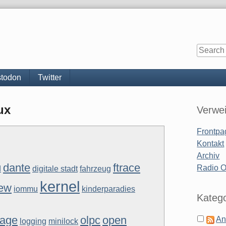
todon
Twitter
Sidebar
ux
Verwe
Frontpa
Kontakt
Archiv
dante
ftrace
Radio 
d
digitale stadt
fahrzeug
kernel
iew
iommu
kinderparadies
Katego
tage
olpc
open
An
logging
minilock