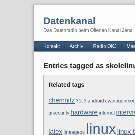
Skip
to
Datenkanal
content
Das Datenradio beim Offenen Kanal Jena
Navigation
Kontakt
Archiv
Radio OKJ
Mas
Entries tagged as skolelin
Related tags
chemnitz
31c3
android
cyanogenmo
hardware
interv
grsecurity
internet
linux
latex
linux-
lineageos