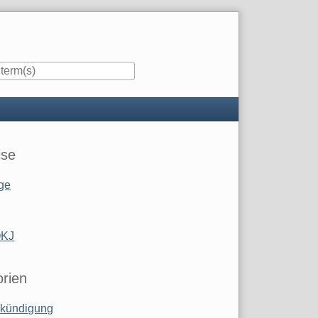
ise
ge
OKJ
rien
kündigung