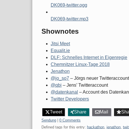
DK069-twitter.ogg
DK069-twitter.mp3
Shownotes
Jitsi Meet
Equalit.ie
DLF: Schnelles Internet in Eigenregie
Chemnitzer Linux-Tage 2018
Jenathon
@jo_so7
– Jörgs neuer Twitteraccount
@qbi
– Jens’ Twitteraccount
@datenkanal
– Account des Datenkan
Twitter Developers
Tweet
Share
Mail
Sha
Categories:
Sendung
|
0 Comments
Defined tags for this entry:
hackathon
,
jenathon
,
twit