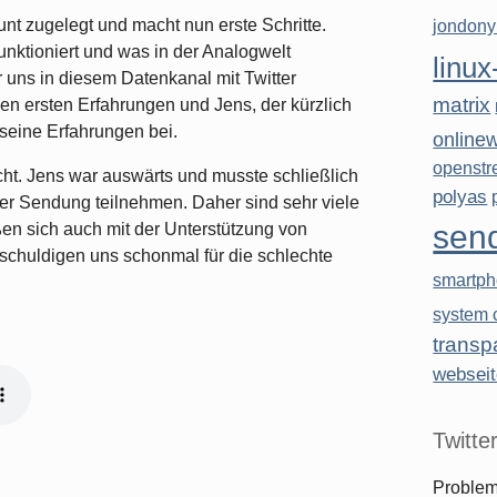
unt zugelegt und macht nun erste Schritte.
jondon
funktioniert und was in der Analogwelt
linux
r uns in diesem Datenkanal mit Twitter
matrix
en ersten Erfahrungen und Jens, der kürzlich
t seine Erfahrungen bei.
online
openstr
echt. Jens war auswärts und musste schließlich
polyas
der Sendung teilnehmen. Daher sind sehr viele
sen
en sich auch mit der Unterstützung von
ntschuldigen uns schonmal für die schlechte
smartp
system c
transp
websei
Twitte
Problem,