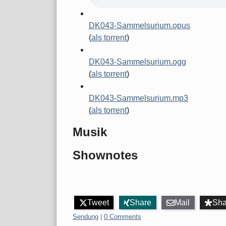
DK043-Sammelsurium.opus
(
als torrent
)
DK043-Sammelsurium.ogg
(
als torrent
)
DK043-Sammelsurium.mp3
(
als torrent
)
Musik
Shownotes
Tweet
Share
Mail
Sha
Categories:
Sendung
|
0 Comments