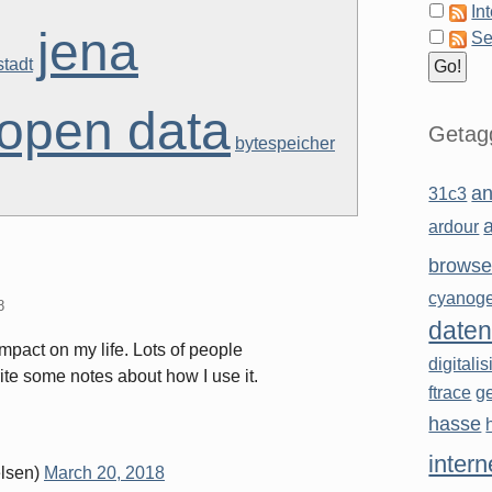
In
jena
Se
stadt
open data
Getagg
bytespeicher
an
31c3
ardour
browse
cyanog
8
daten
mpact on my life. Lots of people
digitali
rite some notes about how I use it.
ftrace
g
hasse
intern
lsen)
March 20, 2018