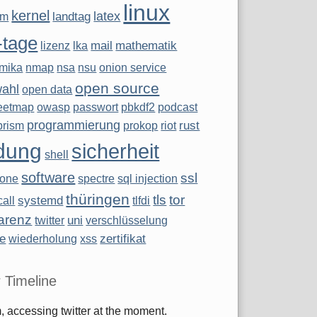
linux
kernel
latex
landtag
ym
-tage
mail
mathematik
lizenz
lka
mika
nmap
nsa
nsu
onion service
open source
wahl
open data
eetmap
owasp
passwort
pbkdf2
podcast
programmierung
rust
prism
prokop
riot
dung
sicherheit
shell
software
ssl
hone
spectre
sql injection
thüringen
tls
tor
systemd
all
tlfdi
arenz
uni
twitter
verschlüsselung
te
zertifikat
wiederholung
xss
r Timeline
 accessing twitter at the moment.