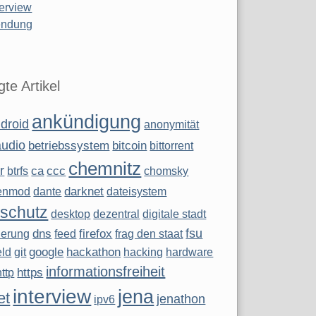
terview
ndung
te Artikel
ankündigung
droid
anonymität
audio
betriebssystem
bitcoin
bittorrent
chemnitz
r
ca
ccc
btrfs
chomsky
darknet
enmod
dante
dateisystem
schutz
desktop
dezentral
digitale stadt
fsu
dns
firefox
sierung
feed
frag den staat
google
hackathon
eld
git
hacking
hardware
informationsfreiheit
https
http
interview
jena
et
jenathon
ipv6