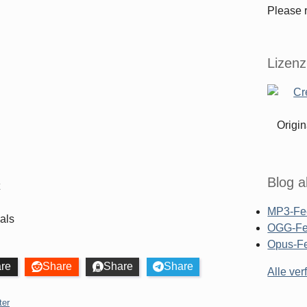
Please r
Lizenz
Origin
Blog a
MP3-Fe
als
OGG-F
Opus-F
re
Share
Share
Share
Alle ve
ter