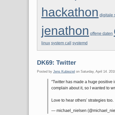
hackathon
digitale 
jenathon
offene daten
linux
system call
systemd
DK69: Twitter
Posted by
Jens Kubieziel
on
Saturday, April 14. 201
Twitter has made a huge positive i
complain about it, so I wanted to w
Love to hear others' strategies too.
— michael_nielsen (@michael_nie