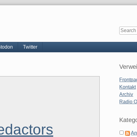
todon
Twitter
Sidebar
Verwe
Frontpa
Kontakt
Archiv
Radio 
Katego
edactors
An