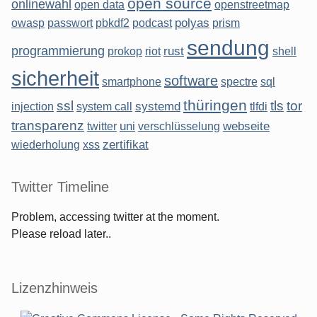
open source
onlinewahl
open data
openstreetmap
polyas
owasp
passwort
pbkdf2
podcast
prism
sendung
programmierung
rust
prokop
riot
shell
sicherheit
software
smartphone
spectre
sql
thüringen
ssl
tls
tor
systemd
injection
system call
tlfdi
transparenz
uni
webseite
twitter
verschlüsselung
zertifikat
wiederholung
xss
Twitter Timeline
Problem, accessing twitter at the moment.
Please reload later..
Lizenzhinweis