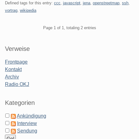
Defined tags for this entry:
ccc
,
javascript
,
jena
,
openstreetmap
,
ssh
,
vortrag
,
wikipedia
Pagination
Page 1 of 1, totaling 2 entries
Sidebar
Verweise
Frontpage
Kontakt
Archiv
Radio OKJ
Kategorien
Ankündigung
Interview
Sendung