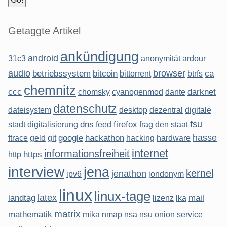
Getaggte Artikel
ankündigung
android
31c3
anonymität
ardour
audio
browser
betriebssystem
bitcoin
ca
bittorrent
btrfs
chemnitz
ccc
darknet
chomsky
cyanogenmod
dante
datenschutz
dateisystem
desktop
dezentral
digitale
fsu
dns
firefox
stadt
digitalisierung
feed
frag den staat
hasse
google
hackathon
ftrace
geld
git
hacking
hardware
internet
informationsfreiheit
https
http
interview
jena
kernel
jenathon
ipv6
jondonym
linux
linux-tage
latex
landtag
mail
lizenz
lka
matrix
mathematik
mika
nmap
nsa
nsu
onion service