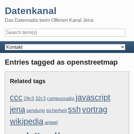
Skip
Datenkanal
to
content
Das Datenradio beim Offenen Kanal Jena
Navigation
Entries tagged as openstreetmap
Related tags
ccc
javascript
29c3
32c3
campusradio
jena
ssh
vortrag
sendung
sicherheit
wikipedia
ampel