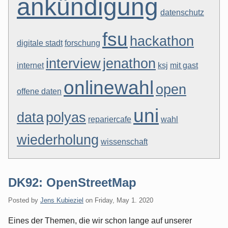
ankündigung
datenschutz
fsu
hackathon
digitale stadt
forschung
interview
jenathon
internet
ksj
mit gast
onlinewahl
open
offene daten
uni
data
polyas
repariercafe
wahl
wiederholung
wissenschaft
DK92: OpenStreetMap
Posted by
Jens Kubieziel
on
Friday, May 1. 2020
Eines der Themen, die wir schon lange auf unserer