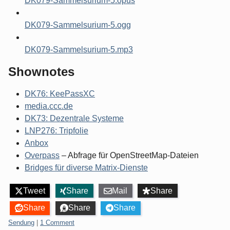
DK079-Sammelsurium-5.opus
DK079-Sammelsurium-5.ogg
DK079-Sammelsurium-5.mp3
Shownotes
DK76: KeePassXC
media.ccc.de
DK73: Dezentrale Systeme
LNP276: Tripfolie
Anbox
Overpass
– Abfrage für OpenStreetMap-Dateien
Bridges für diverse Matrix-Dienste
Tweet
Share
Mail
Share
Share
Share
Share
Categories:
Sendung
|
1 Comment