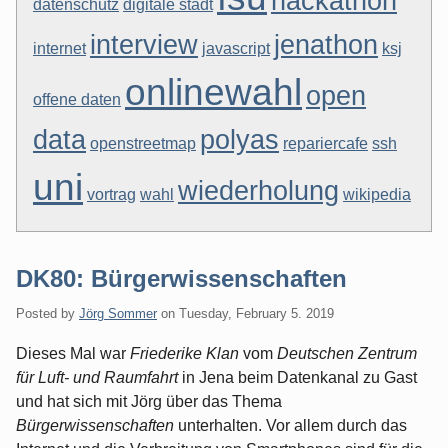
hackathon
datenschutz
digitale stadt
interview
jenathon
internet
javascript
ksj
onlinewahl
open
offene daten
data
polyas
openstreetmap
repariercafe
ssh
uni
wiederholung
vortrag
wahl
wikipedia
DK80: Bürgerwissenschaften
Posted by
Jörg Sommer
on
Tuesday, February 5. 2019
Dieses Mal war
Friederike Klan
vom
Deutschen Zentrum
für Luft- und Raumfahrt
in Jena beim Datenkanal zu Gast
und hat sich mit Jörg über das Thema
Bürgerwissenschaften
unterhalten. Vor allem durch das