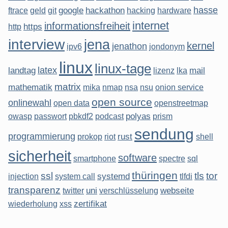
hasse
google
hackathon
ftrace
geld
git
hacking
hardware
internet
informationsfreiheit
https
http
interview
jena
kernel
jenathon
ipv6
jondonym
linux
linux-tage
latex
landtag
mail
lizenz
lka
matrix
mathematik
mika
nmap
nsa
nsu
onion service
open source
onlinewahl
open data
openstreetmap
polyas
owasp
passwort
pbkdf2
podcast
prism
sendung
programmierung
rust
prokop
riot
shell
sicherheit
software
smartphone
spectre
sql
thüringen
ssl
tls
tor
systemd
injection
system call
tlfdi
transparenz
uni
webseite
twitter
verschlüsselung
zertifikat
wiederholung
xss