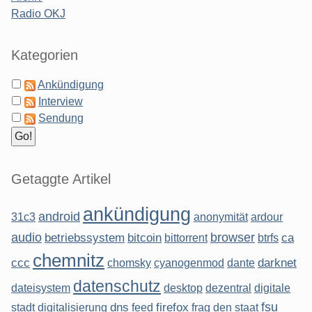
Radio OKJ
Kategorien
Ankündigung
Interview
Sendung
Getaggte Artikel
ankündigung
android
31c3
anonymität
ardour
audio
browser
betriebssystem
bitcoin
ca
bittorrent
btrfs
chemnitz
ccc
darknet
chomsky
cyanogenmod
dante
datenschutz
dateisystem
desktop
dezentral
digitale
fsu
dns
firefox
stadt
digitalisierung
feed
frag den staat