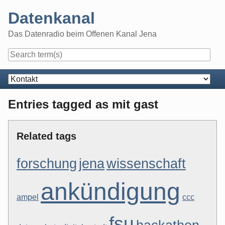
Skip
Datenkanal
to
content
Das Datenradio beim Offenen Kanal Jena
Navigation
Entries tagged as mit gast
Related tags
forschung
jena
wissenschaft
ankündigung
ampel
ccc
fsu