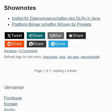
Shownotes
Institut für Datenwissenschaften des DLRs in Jena
Plattform
Bürger schaffen Wissen
für Projekte
Tweet
Share
Mail
Share
Share
Share
Share
Categories:
Sendung
|
0 Comments
Defined tags for this entry:
forschung
,
jena
,
mit gast
,
wissenschaft
Pagination
Page 1 of 1, totaling 1 entries
Sidebar
Verweise
Frontpage
Kontakt
Archiv