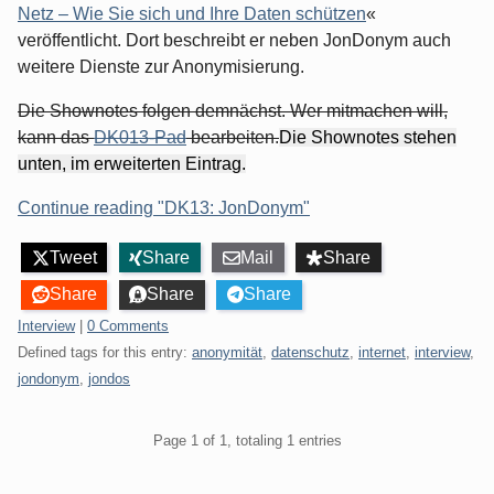
Netz – Wie Sie sich und Ihre Daten schützen
«
veröffentlicht. Dort beschreibt er neben JonDonym auch
weitere Dienste zur Anonymisierung.
Die Shownotes folgen demnächst. Wer mitmachen will,
kann das
DK013-Pad
bearbeiten.
Die Shownotes stehen
unten, im erweiterten Eintrag.
Continue reading "DK13: JonDonym"
Tweet
Share
Mail
Share
Share
Share
Share
Categories:
Interview
|
0 Comments
Defined tags for this entry:
anonymität
,
datenschutz
,
internet
,
interview
,
jondonym
,
jondos
Pagination
Page 1 of 1, totaling 1 entries