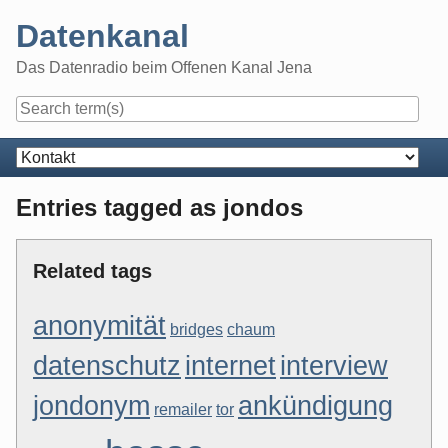
Skip
Datenkanal
to
content
Das Datenradio beim Offenen Kanal Jena
Navigation
Entries tagged as jondos
Related tags
anonymität
bridges
chaum
datenschutz
internet
interview
jondonym
ankündigung
remailer
tor