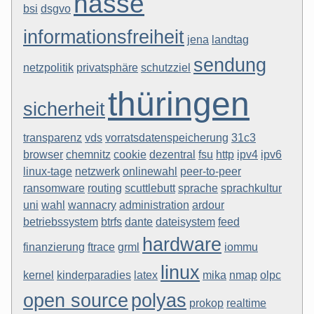
hasse
bsi
dsgvo
informationsfreiheit
jena
landtag
sendung
netzpolitik
privatsphäre
schutzziel
thüringen
sicherheit
transparenz
vds
vorratsdatenspeicherung
31c3
browser
chemnitz
cookie
dezentral
fsu
http
ipv4
ipv6
linux-tage
netzwerk
onlinewahl
peer-to-peer
ransomware
routing
scuttlebutt
sprache
sprachkultur
uni
wahl
wannacry
administration
ardour
betriebssystem
btrfs
dante
dateisystem
feed
hardware
finanzierung
ftrace
grml
iommu
linux
kernel
kinderparadies
latex
mika
nmap
olpc
open source
polyas
prokop
realtime