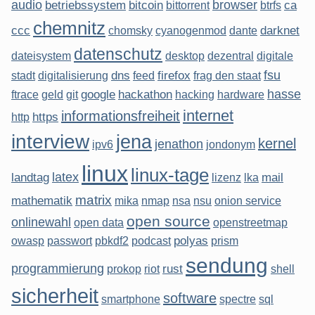
audio
browser
betriebssystem
bitcoin
ca
bittorrent
btrfs
chemnitz
ccc
darknet
chomsky
cyanogenmod
dante
datenschutz
dateisystem
desktop
dezentral
digitale
fsu
dns
firefox
stadt
digitalisierung
feed
frag den staat
hasse
google
hackathon
ftrace
geld
git
hacking
hardware
internet
informationsfreiheit
https
http
interview
jena
kernel
jenathon
ipv6
jondonym
linux
linux-tage
latex
landtag
mail
lizenz
lka
matrix
mathematik
mika
nmap
nsa
nsu
onion service
open source
onlinewahl
open data
openstreetmap
polyas
owasp
passwort
pbkdf2
podcast
prism
sendung
programmierung
rust
prokop
riot
shell
sicherheit
software
smartphone
spectre
sql