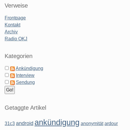
Sidebar
Verweise
Frontpage
Kontakt
Archiv
Radio OKJ
Kategorien
Ankündigung
Interview
Sendung
Getaggte Artikel
ankündigung
android
31c3
anonymität
ardour