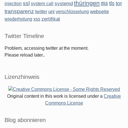
thüringen
ssl
tls
tor
systemd
injection
system call
tlfdi
transparenz
uni
webseite
twitter
verschlüsselung
zertifikat
wiederholung
xss
Twitter Timeline
Problem, accessing twitter at the moment.
Please reload later..
Lizenzhinweis
Original content in this work is licensed under a
Creative
Commons License
Blog abonnieren