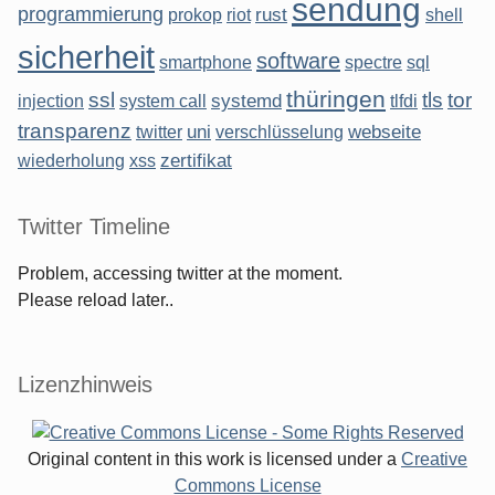
sendung
programmierung
rust
prokop
riot
shell
sicherheit
software
smartphone
spectre
sql
thüringen
ssl
tls
tor
systemd
injection
system call
tlfdi
transparenz
uni
webseite
twitter
verschlüsselung
zertifikat
wiederholung
xss
Twitter Timeline
Problem, accessing twitter at the moment.
Please reload later..
Lizenzhinweis
Original content in this work is licensed under a
Creative
Commons License