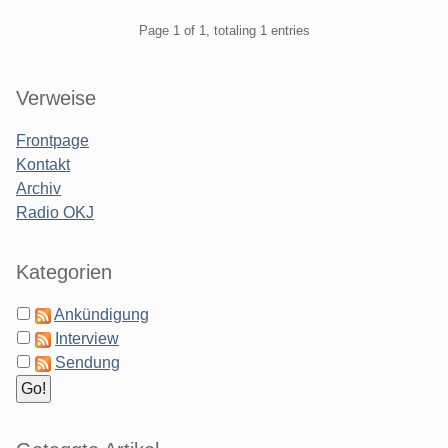
Pagination
Page 1 of 1, totaling 1 entries
Sidebar
Verweise
Frontpage
Kontakt
Archiv
Radio OKJ
Kategorien
Ankündigung
Interview
Sendung