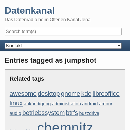
Skip
Datenkanal
to
content
Das Datenradio beim Offenen Kanal Jena
Navigation
Entries tagged as jumpshot
Related tags
awesome
desktop
gnome
kde
libreoffice
linux
ankündigung
administration
android
ardour
betriebssystem
btrfs
audio
buzzdrive
chemnitz