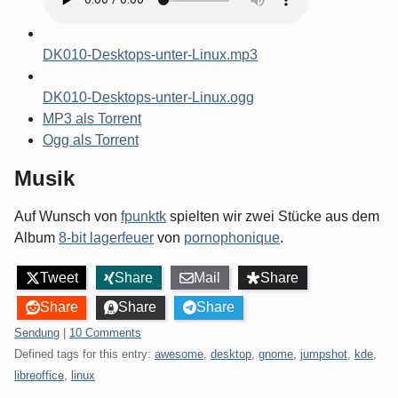
DK010-Desktops-unter-Linux.mp3
DK010-Desktops-unter-Linux.ogg
MP3 als Torrent
Ogg als Torrent
Musik
Auf Wunsch von
fpunktk
spielten wir zwei Stücke aus dem
Album
8-bit lagerfeuer
von
pornophonique
.
Tweet
Share
Mail
Share
Share
Share
Share
Categories:
Sendung
|
10 Comments
Defined tags for this entry:
awesome
,
desktop
,
gnome
,
jumpshot
,
kde
,
libreoffice
,
linux