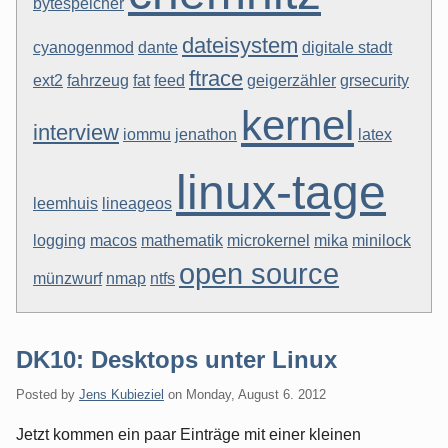
bytespeicher
dateisystem
cyanogenmod
dante
digitale stadt
ftrace
ext2
fahrzeug
fat
feed
geigerzähler
grsecurity
kernel
interview
iommu
jenathon
latex
linux-tage
leemhuis
lineageos
logging
macos
mathematik
microkernel
mika
minilock
open source
münzwurf
nmap
ntfs
DK10: Desktops unter Linux
Posted by
Jens Kubieziel
on
Monday, August 6. 2012
Jetzt kommen ein paar Einträge mit einer kleinen