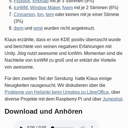
Fluxbox
,
xmonad
mit je 3 Stimmen (9%)
IceWM
,
Window Maker
,
fvwm
mit je 2 Stimmen (6%)
Cinnamon
,
Ion
,
twm
oder keinen mit je einer Stimme
(3%)
dwm
und
wmii
wurden nicht angekreuzt.
Klaus erzählte, dass er von KDE positiv überrascht wurde
und berichtete von seinen negativen Erfahrungen mit
Unity. Jörg nutzt awesome und IceWm. Momentan sind die
Nachteile von IceWM zu groß und er erklärt die Vorteile
von awesome.
Für den zweiten Teil der Sendung hatte Klaus einige
Neuigkeiten rausgesucht. Wir diskutieren über die
Probleme von Helsinki beim Umstieg zu LibreOffice
, über
diverse Projekte mit dem Raspberry Pi und über
Jumpshot
.
Download und Anhören