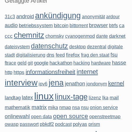
Getaggte Artikel
ankündigung
android
31c3
anonymität
ardour
audio
browser
betriebssystem
bitcoin
ca
bittorrent
btrfs
chemnitz
ccc
darknet
chomsky
cyanogenmod
dante
datenschutz
dateisystem
desktop
dezentral
digitale
fsu
dns
firefox
stadt
digitalisierung
feed
frag den staat
hasse
google
hackathon
ftrace
geld
git
hacking
hardware
internet
informationsfreiheit
https
http
interview
jena
kernel
jenathon
ipv6
jondonym
linux
linux-tage
latex
landtag
mail
lizenz
lka
matrix
mathematik
mika
nmap
nsa
nsu
onion service
open source
onlinewahl
open data
openstreetmap
polyas
owasp
passwort
pbkdf2
podcast
prism