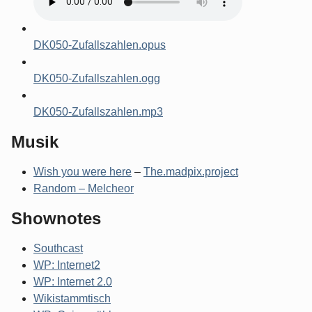
DK050-Zufallszahlen.opus
DK050-Zufallszahlen.ogg
DK050-Zufallszahlen.mp3
Musik
Wish you were here
–
The.madpix.project
Random – Melcheor
Shownotes
Southcast
WP: Internet2
WP: Internet 2.0
Wikistammtisch