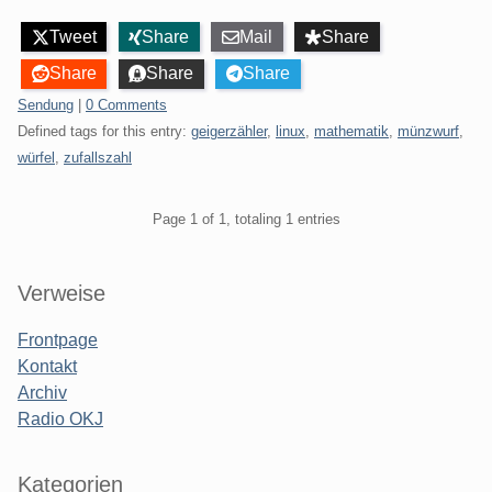
Tweet
Share
Mail
Share
Share
Share
Share
Categories:
Sendung
|
0 Comments
Defined tags for this entry:
geigerzähler
,
linux
,
mathematik
,
münzwurf
,
würfel
,
zufallszahl
Pagination
Page 1 of 1, totaling 1 entries
Sidebar
Verweise
Frontpage
Kontakt
Archiv
Radio OKJ
Kategorien