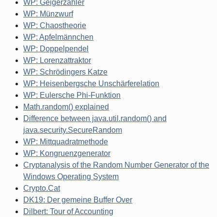
WP: Geigerzähler
WP: Münzwurf
WP: Chaostheorie
WP: Apfelmännchen
WP: Doppelpendel
WP: Lorenzattraktor
WP: Schrödingers Katze
WP: Heisenbergsche Unschärferelation
WP: Eulersche Phi-Funktion
Math.random() explained
Difference between java.util.random() and
java.security.SecureRandom
WP: Mittquadratmethode
WP: Kongruenzgenerator
Cryptanalysis of the Random Number Generator of the
Windows Operating System
Crypto.Cat
DK19: Der gemeine Buffer Over
Dilbert: Tour of Accounting