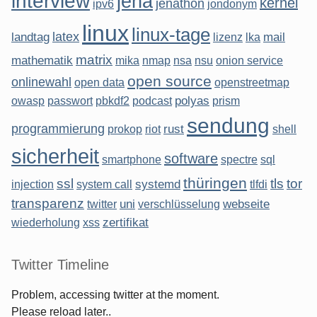
interview
jena
kernel
jenathon
ipv6
jondonym
linux
linux-tage
latex
landtag
mail
lizenz
lka
matrix
mathematik
mika
nmap
nsa
nsu
onion service
open source
onlinewahl
open data
openstreetmap
polyas
owasp
passwort
pbkdf2
podcast
prism
sendung
programmierung
rust
prokop
riot
shell
sicherheit
software
smartphone
spectre
sql
thüringen
ssl
tls
tor
systemd
injection
system call
tlfdi
transparenz
uni
webseite
twitter
verschlüsselung
zertifikat
wiederholung
xss
Twitter Timeline
Problem, accessing twitter at the moment.
Please reload later..