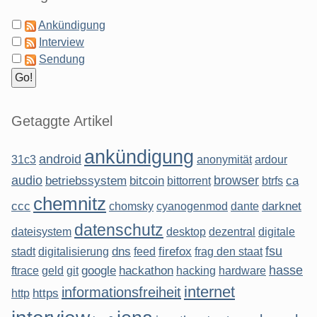
Ankündigung
Interview
Sendung
Getaggte Artikel
ankündigung
android
31c3
anonymität
ardour
audio
browser
betriebssystem
bitcoin
ca
bittorrent
btrfs
chemnitz
ccc
darknet
chomsky
cyanogenmod
dante
datenschutz
dateisystem
desktop
dezentral
digitale
fsu
dns
firefox
stadt
digitalisierung
feed
frag den staat
hasse
google
hackathon
ftrace
geld
git
hacking
hardware
internet
informationsfreiheit
https
http