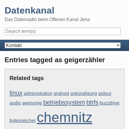
Skip
Datenkanal
to
content
Das Datenradio beim Offenen Kanal Jena
Navigation
Entries tagged as geigerzähler
Related tags
linux
administration
android
ankündigung
ardour
betriebssystem
btrfs
audio
awesome
buzzdrive
chemnitz
bytespeicher