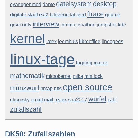
dateisystem
desktop
cyanogenmod
dante
ftrace
digitale stadt
ext2
fahrzeug
fat
feed
gnome
interview
grsecurity
iommu
jenathon
jumpshot
kde
kernel
latex
leemhuis
libreoffice
lineageos
linux-tage
logging
macos
mathematik
microkernel
mika
minilock
open source
münzwurf
nmap
ntfs
würfel
chomsky
email
mail
regex
sha2017
zahl
zufallszahl
DK50: Zufallszahlen