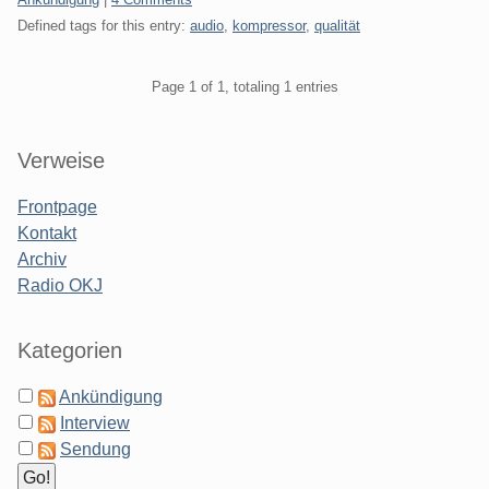
Defined tags for this entry:
audio
,
kompressor
,
qualität
Pagination
Page 1 of 1, totaling 1 entries
Sidebar
Verweise
Frontpage
Kontakt
Archiv
Radio OKJ
Kategorien
Ankündigung
Interview
Sendung