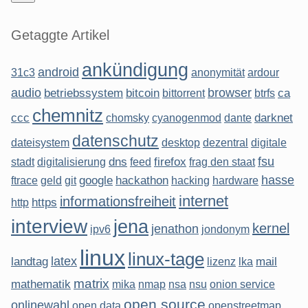
Getaggte Artikel
ankündigung
android
31c3
anonymität
ardour
audio
browser
betriebssystem
bitcoin
ca
bittorrent
btrfs
chemnitz
ccc
darknet
chomsky
cyanogenmod
dante
datenschutz
dateisystem
desktop
dezentral
digitale
fsu
dns
firefox
stadt
digitalisierung
feed
frag den staat
hasse
google
hackathon
ftrace
geld
git
hacking
hardware
internet
informationsfreiheit
https
http
interview
jena
kernel
jenathon
ipv6
jondonym
linux
linux-tage
latex
landtag
mail
lizenz
lka
matrix
mathematik
mika
nmap
nsa
nsu
onion service
open source
onlinewahl
open data
openstreetmap