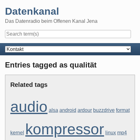
Skip
Datenkanal
to
content
Das Datenradio beim Offenen Kanal Jena
Navigation
Entries tagged as qualität
Related tags
audio
alsa
android
ardour
buzzdrive
format
kompressor
kernel
linux
mp4