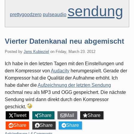
sendung
prettygoodzero
pulseaudio
Vierter Datenkanal neu abgemischt
Posted by
Jens Kubieziel
on
Friday, March 23. 2012
Ich habe in den letzten Tagen mit den Einstellungen und
dem Kompressor von
Audacity
herumgespielt. Gerade der
Kompressor hat die Qualität der Aufnahme erhöht. Ich
habe daher die
Aufzeichnung der letzten Sendung
nochmal neu als MP3 und OGG gespeichert. Die nächste
Sendung wird dann direkt durch den Kompressor
geschickt.
Tweet
Share
Mail
Share
Share
Share
Share
Categories:
Ankündigung
|
4 Comments