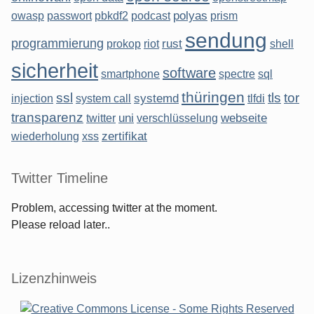
polyas
owasp
passwort
pbkdf2
podcast
prism
sendung
programmierung
rust
prokop
riot
shell
sicherheit
software
smartphone
spectre
sql
thüringen
ssl
tls
tor
systemd
injection
system call
tlfdi
transparenz
uni
webseite
twitter
verschlüsselung
zertifikat
wiederholung
xss
Twitter Timeline
Problem, accessing twitter at the moment.
Please reload later..
Lizenzhinweis