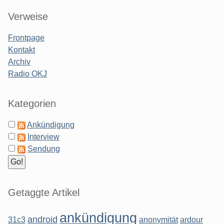
Sidebar
Verweise
Frontpage
Kontakt
Archiv
Radio OKJ
Kategorien
Ankündigung
Interview
Sendung
Getaggte Artikel
ankündigung
android
31c3
anonymität
ardour