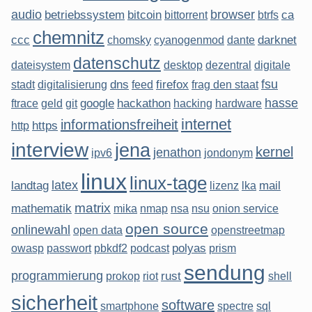
audio
browser
betriebssystem
bitcoin
ca
bittorrent
btrfs
chemnitz
ccc
darknet
chomsky
cyanogenmod
dante
datenschutz
dateisystem
desktop
dezentral
digitale
fsu
dns
firefox
stadt
digitalisierung
feed
frag den staat
hasse
google
hackathon
ftrace
geld
git
hacking
hardware
internet
informationsfreiheit
https
http
interview
jena
kernel
jenathon
ipv6
jondonym
linux
linux-tage
latex
landtag
mail
lizenz
lka
matrix
mathematik
mika
nmap
nsa
nsu
onion service
open source
onlinewahl
open data
openstreetmap
polyas
owasp
passwort
pbkdf2
podcast
prism
sendung
programmierung
rust
prokop
riot
shell
sicherheit
software
smartphone
spectre
sql