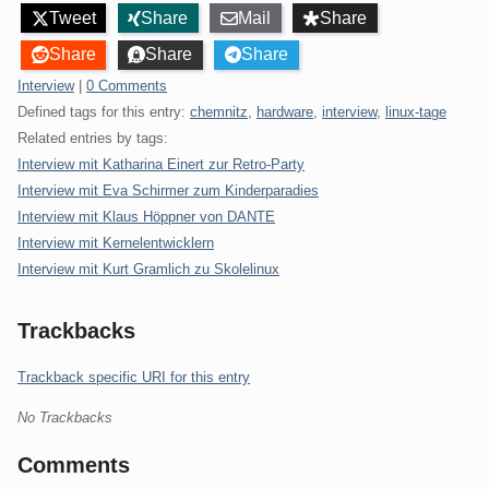
Tweet
Share
Mail
Share
Share
Share
Share
Categories:
Interview
|
0 Comments
Defined tags for this entry:
chemnitz
,
hardware
,
interview
,
linux-tage
Related entries by tags:
Interview mit Katharina Einert zur Retro-Party
Interview mit Eva Schirmer zum Kinderparadies
Interview mit Klaus Höppner von DANTE
Interview mit Kernelentwicklern
Interview mit Kurt Gramlich zu Skolelinux
Trackbacks
Trackback specific URI for this entry
No Trackbacks
Comments