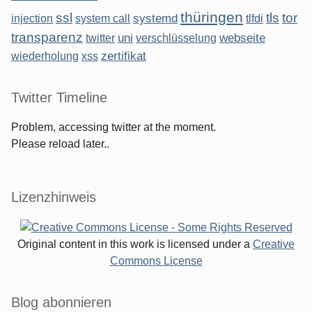
thüringen
ssl
tls
tor
systemd
injection
system call
tlfdi
transparenz
uni
webseite
twitter
verschlüsselung
zertifikat
wiederholung
xss
Twitter Timeline
Problem, accessing twitter at the moment.
Please reload later..
Lizenzhinweis
Original content in this work is licensed under a
Creative
Commons License
Blog abonnieren