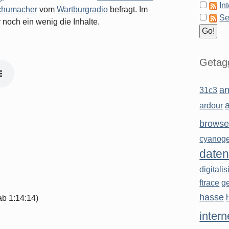
In
chumacher
vom
Wartburgradio
befragt. Im
Se
 noch ein wenig die Inhalte.
Getagg
an
31c3
ardour
browse
cyanog
daten
digitali
ftrace
g
hasse
ab 1:14:14)
intern