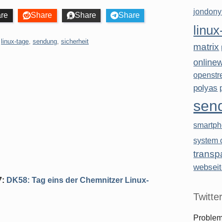
jondon
re
Share
Share
Share
linux
,
linux-tage
,
sendung
,
sicherheit
matrix
online
openstr
polyas
sen
smartp
system c
transp
websei
7
:
DK58: Tag eins der Chemnitzer Linux-
Twitte
Problem,