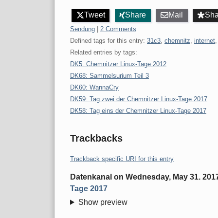
Tweet
Share
Mail
Sha
Categories:
Sendung
|
2 Comments
Defined tags for this entry:
31c3
,
chemnitz
,
internet
Related entries by tags:
DK5: Chemnitzer Linux-Tage 2012
DK68: Sammelsurium Teil 3
DK60: WannaCry
DK59: Tag zwei der Chemnitzer Linux-Tage 2017
DK58: Tag eins der Chemnitzer Linux-Tage 2017
Trackbacks
Trackback specific URI for this entry
Datenkanal
on
Wednesday, May 31. 201
Tage 2017
Show preview