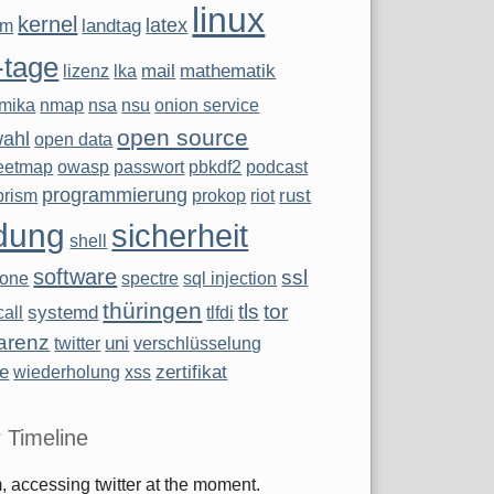
linux
kernel
latex
landtag
ym
-tage
mail
mathematik
lizenz
lka
mika
nmap
nsa
nsu
onion service
open source
wahl
open data
eetmap
owasp
passwort
pbkdf2
podcast
programmierung
rust
prism
prokop
riot
dung
sicherheit
shell
software
ssl
hone
spectre
sql injection
thüringen
tls
tor
systemd
all
tlfdi
arenz
uni
twitter
verschlüsselung
te
zertifikat
wiederholung
xss
r Timeline
 accessing twitter at the moment.