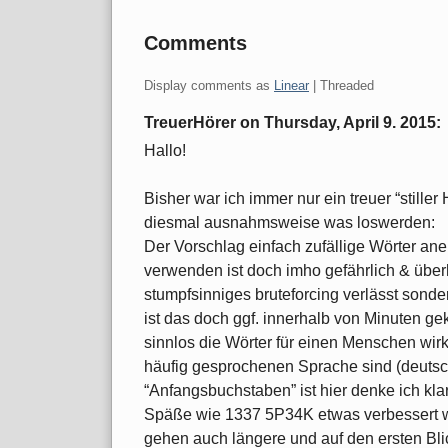
Comments
Display comments as
Linear
| Threaded
TreuerHörer on
Thursday, April 9. 2015
:
Hallo!
Bisher war ich immer nur ein treuer “still
diesmal ausnahmsweise was loswerden:
Der Vorschlag einfach zufällige Wörter an
verwenden ist doch imho gefährlich & überh
stumpfsinniges bruteforcing verlässt sonder
ist das doch ggf. innerhalb von Minuten gek
sinnlos die Wörter für einen Menschen wir
häufig gesprochenen Sprache sind (deutsch, 
“Anfangsbuchstaben” ist hier denke ich kla
Späße wie 1337 5P34K etwas verbessert
gehen auch längere und auf den ersten Bli