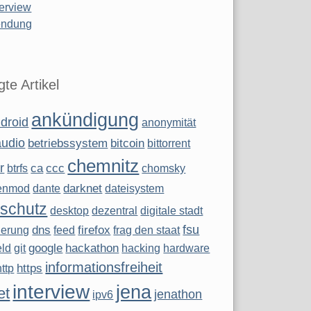
terview
ndung
te Artikel
ankündigung
droid
anonymität
audio
betriebssystem
bitcoin
bittorrent
chemnitz
r
ca
ccc
btrfs
chomsky
darknet
enmod
dante
dateisystem
schutz
desktop
dezentral
digitale stadt
fsu
dns
firefox
sierung
feed
frag den staat
google
hackathon
eld
git
hacking
hardware
informationsfreiheit
https
http
interview
jena
et
jenathon
ipv6