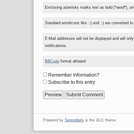
In
Enclosing asterisks marks text as bold (*word*), u
reply
to
Standard emoticons like :-) and ;-) are converted t
E-Mail addresses will not be displayed and will onl
notifications.
BBCode
format allowed
Form
Remember Information?
options
Subscribe to this entry
Powered by
Serendipity
& the
2k11
theme.