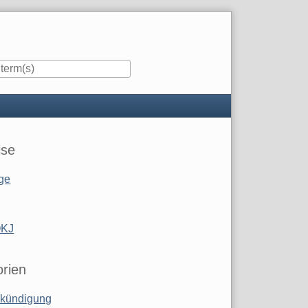
ise
ge
OKJ
rien
kündigung