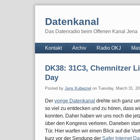
Skip
to
Datenkanal
content
Das Datenradio beim Offenen Kanal Jena
Navigation
Kontakt
Archiv
Radio OKJ
Mas
DK38: 31C3, Chemnitzer Li
Day
Posted by
Jens Kubieziel
on
Tuesday, March 31. 2
Der
vorige Datenkanal
drehte sich ganz u
so viel zu entdecken und zu hören, dass wi
konnten. Daher haben wir uns noch die j
über den Kongress verloren. Daneben sta
Tür. Hier warfen wir einen Blick auf die Vo
kurz vor der Sendung der
Safer
Internet Da