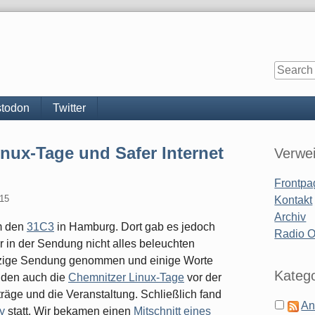
todon
Twitter
Sidebar
nux-Tage und Safer Internet
Verwe
Frontpa
015
Kontakt
Archiv
m den
31C3
in Hamburg. Dort gab es jedoch
Radio 
r in der Sendung nicht alles beleuchten
etzige Sendung genommen und einige Worte
Katego
nden auch die
Chemnitzer Linux-Tage
vor der
rträge und die Veranstaltung. Schließlich fand
An
y
statt. Wir bekamen einen
Mitschnitt eines