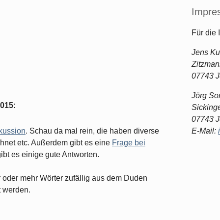
Impre
Für die 
Jens Ku
Zitzmann
07743 
Jörg S
2015
:
Sickinge
07743 
kussion
. Schau da mal rein, die haben diverse
E-Mail:
chnet etc. Außerdem gibt es eine
Frage bei
gibt es einige gute Antworten.
r oder mehr Wörter zufällig aus dem Duden
 werden.