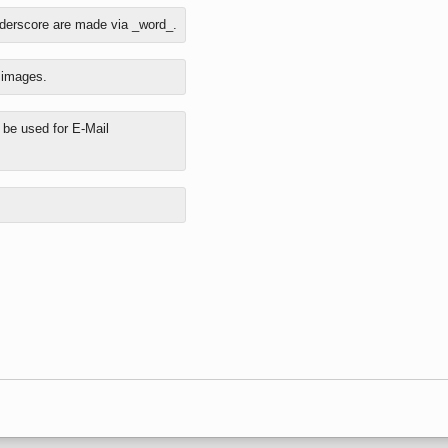
nderscore are made via _word_.
o images.
y be used for E-Mail