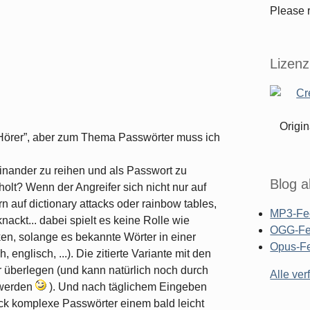
Please r
Lizenz
Origin
er Hörer”, aber zum Thema Passwörter muss ich
einander zu reihen und als Passwort zu
Blog a
olt? Wenn der Angreifer sich nicht nur auf
n auf dictionary attacks oder rainbow tables,
MP3-Fe
nackt... dabei spielt es keine Rolle wie
OGG-F
ken, solange es bekannte Wörter in einer
Opus-F
englisch, ...). Die zitierte Variante mit den
r überlegen (und kann natürlich noch durch
Alle ve
 werden
). Und nach täglichem Eingeben
ck komplexe Passwörter einem bald leicht