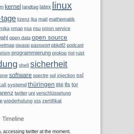
linux
kernel
latex
landtag
ym
-tage
mail
mathematik
lizenz
lka
mika
nmap
nsa
nsu
onion service
open source
wahl
open data
eetmap
owasp
passwort
pbkdf2
podcast
programmierung
rust
prism
prokop
riot
dung
sicherheit
shell
software
ssl
hone
spectre
sql injection
thüringen
tls
tor
systemd
all
tlfdi
arenz
uni
twitter
verschlüsselung
te
zertifikat
wiederholung
xss
r Timeline
 accessing twitter at the moment.