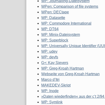
WP: Journalling-Dateisystem
WPen: Comparison of file systems
WPen: DECtape
WP: Datasette
WP: Commodore International
WP: DT64
WP: Minix-Dateisystem
WP: Superblock
WP: Universally Unique Identifier (UU
WP: udev
WP: devfs
G+: Kay Sievers
WP: Greg-Kroah Hartman
Webseite von Greg-Kroah Hartman
Marco d’Itri
MAKEDEV-Skript
WP: Inode
»Daten wiederfinden« aus der c’t 2/94
WP: Symlink