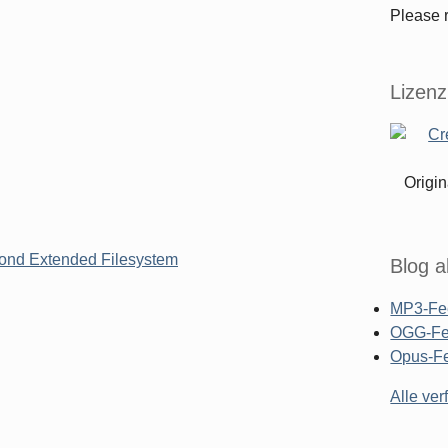
Please r
Lizenz
Origin
cond Extended Filesystem
Blog a
MP3-Fe
OGG-F
Opus-F
Alle ve