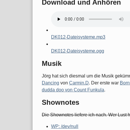
Download und Anhören
DK012-Dateisysteme.mp3
DK012-Dateisysteme.ogg
Musik
Jörg hat sich diesmal um die Musik gekümme
Dancing
von
Carmin.D
. Der erste war
Born
dudda doo von Count Funkula
.
Shownotes
Die Shownotes liefere ich nach. Wer Lust 
WP: /dev/null