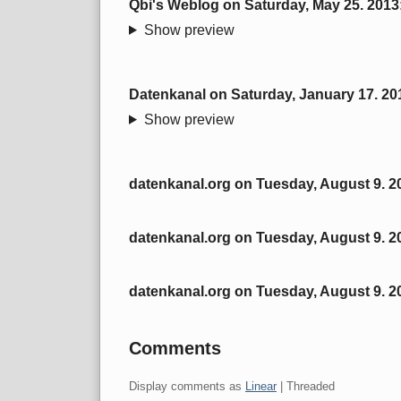
Qbi's Weblog
on
Saturday, May 25. 2013
Show preview
Datenkanal
on
Saturday, January 17. 20
Show preview
datenkanal.org
on
Tuesday, August 9. 2
Unfortunately,
the
datenkanal.org
on
Tuesday, August 9. 2
contents
Unfortunately,
of
the
datenkanal.org
on
Tuesday, August 9. 2
this
contents
trackback
Unfortunately,
of
can
the
Comments
this
not
contents
trackback
be
of
Display comments as
Linear
| Threaded
can