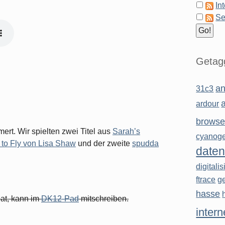
In
Se
Getagg
an
31c3
ardour
browse
rt. Wir spielten zwei Titel aus
Sarah’s
cyanog
 to Fly von Lisa Shaw
und der zweite
spudda
daten
digitali
ftrace
g
hasse
hat, kann im
DK12-Pad
mitschreiben.
intern