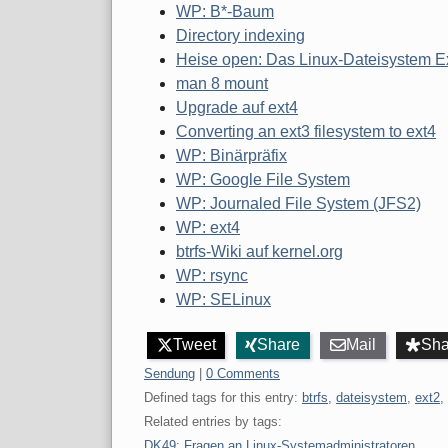
WP: B*-Baum
Directory indexing
Heise open: Das Linux-Dateisystem E
man 8 mount
Upgrade auf ext4
Converting an ext3 filesystem to ext4
WP: Binärpräfix
WP: Google File System
WP: Journaled File System (JFS2)
WP: ext4
btrfs-Wiki auf kernel.org
WP: rsync
WP: SELinux
Tweet
Share
Mail
Sha
Categories:
Sendung
|
0 Comments
Defined tags for this entry:
btrfs
,
dateisystem
,
ext2
,
Related entries by tags:
DK49: Fragen an Linux-Systemadministratoren