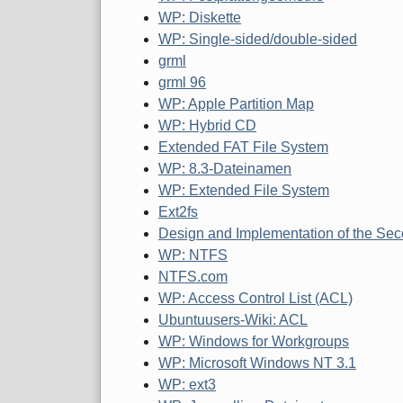
WP: Diskette
WP: Single-sided/double-sided
grml
grml 96
WP: Apple Partition Map
WP: Hybrid CD
Extended FAT File System
WP: 8.3-Dateinamen
WP: Extended File System
Ext2fs
Design and Implementation of the Se
WP: NTFS
NTFS.com
WP: Access Control List (ACL)
Ubuntuusers-Wiki: ACL
WP: Windows for Workgroups
WP: Microsoft Windows NT 3.1
WP: ext3