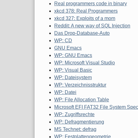
Real programmers code in binary
xkcd 378: Real Programmers
xkcd 327: Exploits of a mom
Reddit: A new way of SQL Injection
Das Drop-Database-Auto
WP: CD
GNU Emacs
WP: GNU Emacs
WP: Microsoft Visual Studio
WP: Visual Basic
WP: Dateisystem
WP: Verzeichnisstruktur
WP: Datei
WP: File Allocation Table
Microsoft EFI FAT32 File System Speci
WP: Zugriffsrechte
WP: Defragmentierung
MS Technet: defrag
WP: Festplattengeometrie