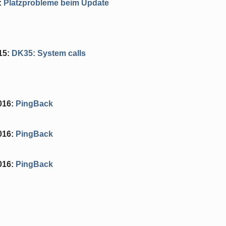
:
Platzprobleme beim Update
15
:
DK35: System calls
016
:
PingBack
016
:
PingBack
016
:
PingBack