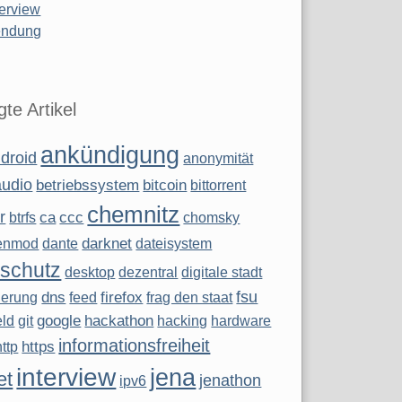
terview
ndung
te Artikel
ankündigung
droid
anonymität
audio
betriebssystem
bitcoin
bittorrent
chemnitz
r
ca
ccc
btrfs
chomsky
darknet
enmod
dante
dateisystem
schutz
desktop
dezentral
digitale stadt
fsu
dns
firefox
sierung
feed
frag den staat
google
hackathon
eld
git
hacking
hardware
informationsfreiheit
https
http
interview
jena
et
jenathon
ipv6