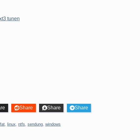
xt3 tunen
re
Share
Share
Share
fat
,
linux
,
ntfs
,
sendung
,
windows