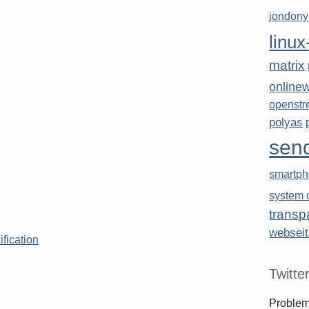
jondon
linux
matrix
online
openstr
polyas
sen
smartp
system c
transp
websei
fication
Twitte
Problem,