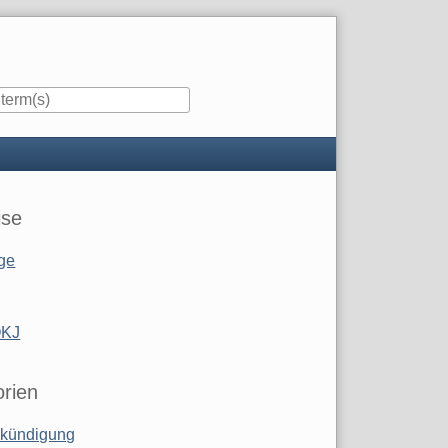
ise
ge
OKJ
rien
kündigung