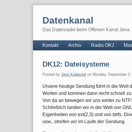
Skip
to
Datenkanal
content
Das Datenradio beim Offenen Kanal Jena
Navigation
Kontakt
Archiv
Radio OKJ
Mas
DK12: Dateisysteme
Posted by
Jens Kubieziel
on
Monday, September 3.
Unsere heutige Sendung führt in die Welt d
Worten und kommen dann recht schnell zu 
Von da an bewegen wir uns weiter zu NTFS
Schließlich landen wir in der Welt von GNU/
Eigenheiten von ext(2,3) und von btrfs. D
usw., streifen wir im Laufe der Sendung.