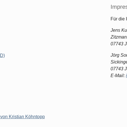
Impre
Für die 
Jens Ku
Zitzmann
07743 
Jörg S
ID)
Sickinge
07743 
E-Mail:
 von Kristian Köhntopp