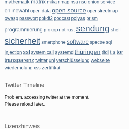
matrix
mathematik
mika
nmap
nsa
nsu
onion service
open source
onlinewahl
open data
openstreetmap
polyas
owasp
passwort
pbkdf2
podcast
prism
sendung
programmierung
rust
prokop
riot
shell
sicherheit
software
smartphone
spectre
sql
thüringen
ssl
tls
tor
systemd
injection
system call
tlfdi
transparenz
uni
webseite
twitter
verschlüsselung
zertifikat
wiederholung
xss
Twitter Timeline
Problem, accessing twitter at the moment.
Please reload later..
Lizenzhinweis