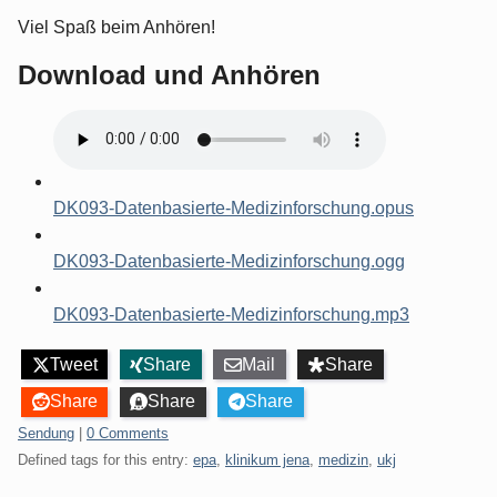
Viel Spaß beim Anhören!
Download und Anhören
DK093-Datenbasierte-Medizinforschung.opus
DK093-Datenbasierte-Medizinforschung.ogg
DK093-Datenbasierte-Medizinforschung.mp3
Tweet
Share
Mail
Share
Share
Share
Share
Categories:
Sendung
|
0 Comments
Defined tags for this entry:
epa
,
klinikum jena
,
medizin
,
ukj