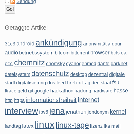
Sendung
Getaggte Artikel
ankündigung
android
31c3
anonymität
ardour
audio
browser
betriebssystem
bitcoin
ca
bittorrent
btrfs
chemnitz
ccc
darknet
chomsky
cyanogenmod
dante
datenschutz
dateisystem
desktop
dezentral
digitale
fsu
dns
firefox
stadt
digitalisierung
feed
frag den staat
hasse
google
hackathon
ftrace
geld
git
hacking
hardware
internet
informationsfreiheit
https
http
interview
jena
kernel
jenathon
ipv6
jondonym
linux
linux-tage
latex
landtag
mail
lizenz
lka